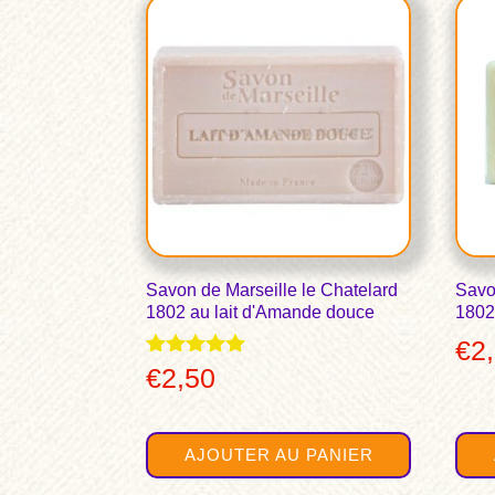
€6,
Savon de Marseille le Chatelard
Savo
1802 au lait d'Amande douce
1802
€
2
Note
€
2,50
5.00
sur 5
AJOUTER AU PANIER