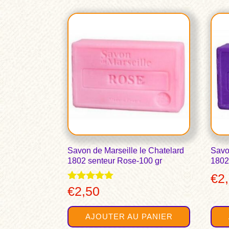
Savon de Marseille le Chatelard
Savo
1802 senteur Rose-100 gr
1802 
€
2
Note
€
2,50
5.00
sur 5
AJOUTER AU PANIER