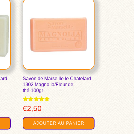
lard
Savon de Marseille le Chatelard
1802 Magnolia/Fleur de
thé-100gr
Note
€
2,50
5.00
sur 5
R
AJOUTER AU PANIER