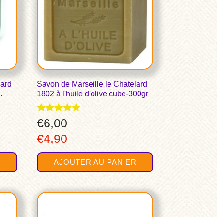
lard
Savon de Marseille le Chatelard
.
1802 à l'huile d'olive cube-300gr
Note
€
6,00
5.00
Le
Le
€
4,90
sur 5
prix
prix
R
AJOUTER AU PANIER
initial
actuel
était :
est :
€6,00.
€4,90.