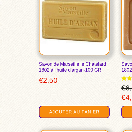
Savon de Marseille le Chatelard
Savo
1802 à l'huile d'argan-100 GR.
1802 
€
2,50
Note
€
6
5.00
Le
€
4
sur
pri
AJOUTER AU PANIER
init
étai