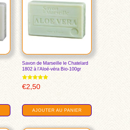
Savon de Marseille le Chatelard
1802 à l'Aloé-véra Bio-100gr
Note
€
2,50
5.00
sur 5
R
AJOUTER AU PANIER