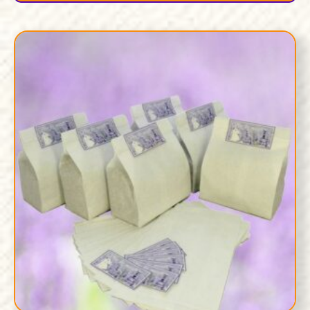
était :
est :
€18,00.
€15,00.