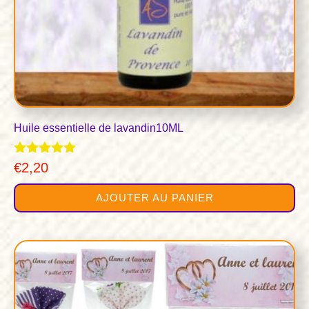
Huile essentielle de lavandin10ML
Note
€
2,20
4.89
sur 5
AJOUTER AU PANIER
Ce
produit
a
plusieurs