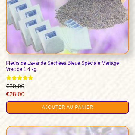
Fleurs de Lavande Séchées Bleue Spéciale Mariage
Vrac de 1.4 kg.
Note
€
30,00
5.00
Le
Le
€
28,00
sur 5
prix
prix
AJOUTER AU PANIER
initial
actuel
était :
est :
€30,00.
€28,00.