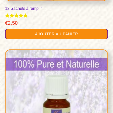
12 Sachets à remplir
Note
€
2,50
4.83
sur 5
AJOUTER AU PANIER