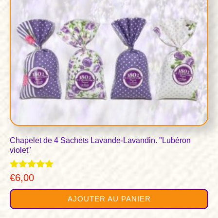
Chapelet de 4 Sachets Lavande-Lavandin. "Lubéron
violet"
Note
€
6,00
5.00
sur 5
AJOUTER AU PANIER