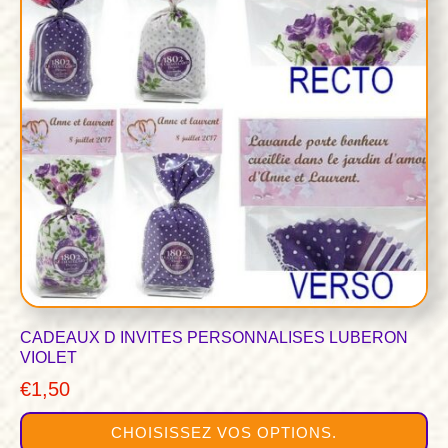
variations.
Les
options
peuvent
être
choisies
sur
la
page
du
produit
CADEAUX D INVITES PERSONNALISES LUBERON
VIOLET
€
1,50
CHOISISSEZ VOS OPTIONS.