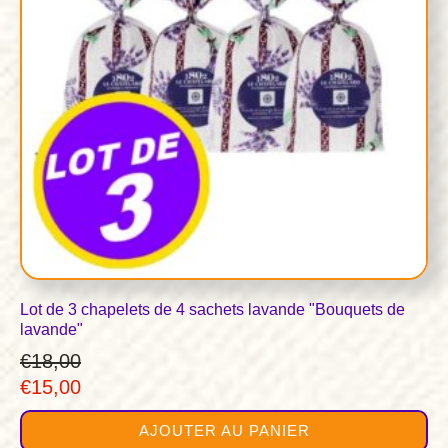
Lot de 3 chapelets de 4 sachets lavande "Bouquets de
lavande"
€
18,00
Le
Le
€
15,00
prix
prix
AJOUTER AU PANIER
initial
actuel