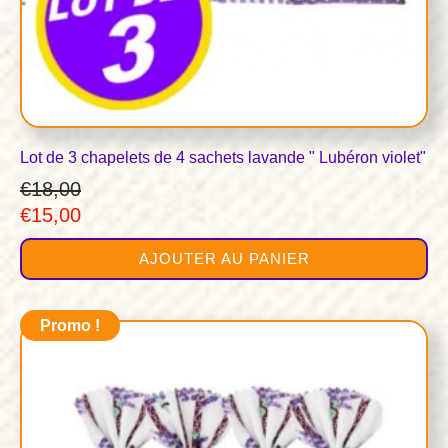
Lot de 3 chapelets de 4 sachets lavande " Lubéron violet"
€
18,00
Le
Le
€
15,00
prix
prix
AJOUTER AU PANIER
initial
actuel
était :
est :
€18,00.
€15,00.
Promo !