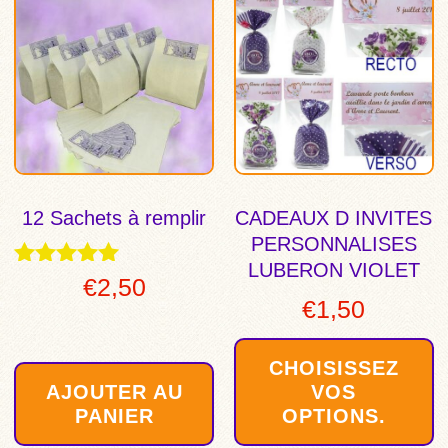
produit
a
plusieurs
variations.
Les
options
peuvent
être
12 Sachets à remplir
CADEAUX D INVITES
choisies
PERSONNALISES
sur
LUBERON VIOLET
la
Note
€
2,50
page
4.83
€
1,50
sur 5
du
produit
CHOISISSEZ
AJOUTER AU
VOS
PANIER
OPTIONS.