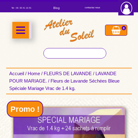
Blog
contactez nous
Tel : 06 83 41 16 91
0
Accueil
/
Home
/
FLEURS DE LAVANDE
/
LAVANDE
POUR MARIAGE.
/ Fleurs de Lavande Séchées Bleue
Spéciale Mariage Vrac de 1.4 kg.
Promo !