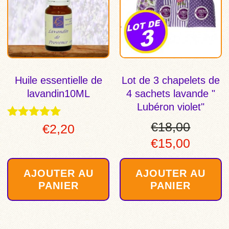
Huile essentielle de
Lot de 3 chapelets de
lavandin10ML
4 sachets lavande "
Lubéron violet"
€
18,00
Note
€
2,20
4.89
Le
Le
€
15,00
sur 5
prix
prix
AJOUTER AU
AJOUTER AU
initial
actuel
PANIER
PANIER
était :
est :
€18,00.
€15,00