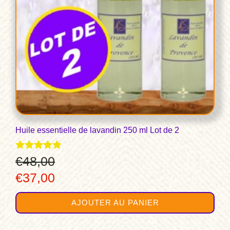
Huile essentielle de lavandin 250 ml Lot de 2
Note
€
48,00
4.75
Le
Le
€
37,00
sur 5
prix
prix
AJOUTER AU PANIER
initial
actuel
était :
est :