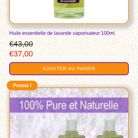
Huile essentielle de lavande vaporisateur 100ml.
€
43,00
Le
Le
€
37,00
prix
prix
AJOUTER AU PANIER
initial
actuel
était :
est :
Promo !
€43,00.
€37,00.