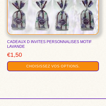
choisies
sur
la
page
du
produit
CADEAUX D INVITES PERSONNALISES MOTIF
LAVANDE
€
1,50
CHOISISSEZ VOS OPTIONS.