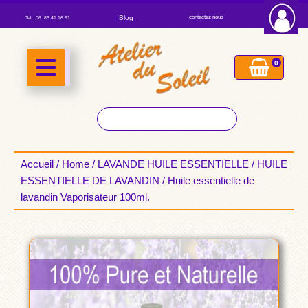
Blog
contactez nous
Tel : 06 83 41 16 91
0
Accueil
/
Home
/
LAVANDE HUILE ESSENTIELLE
/
HUILE
ESSENTIELLE DE LAVANDIN
/ Huile essentielle de
lavandin Vaporisateur 100ml.