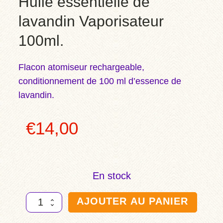
Huile essentielle de
lavandin Vaporisateur
100ml.
Flacon atomiseur rechargeable,
conditionnement de 100 ml d’essence de
lavandin.
€
14,00
En stock
AJOUTER AU PANIER
quantité
de
Huile
essentielle