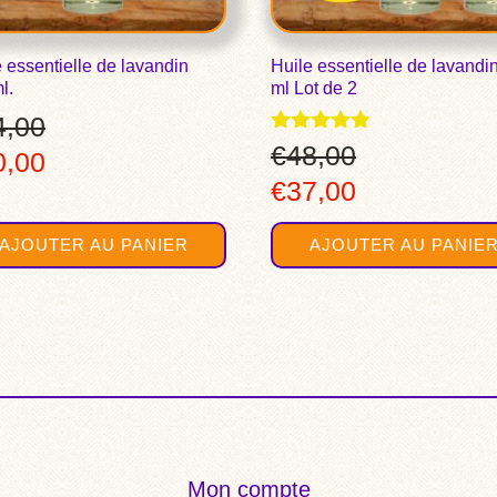
 essentielle de lavandin
Huile essentielle de lavandi
l.
ml Lot de 2
4,00
Note
€
48,00
Le
0,00
4.75
Le
Le
€
37,00
sur 5
x
prix
prix
prix
ial
actuel
AJOUTER AU PANIER
AJOUTER AU PANIE
initial
actuel
t :
est :
était :
est :
,00.
€20,00.
€48,00.
€37,00.
Mon compte