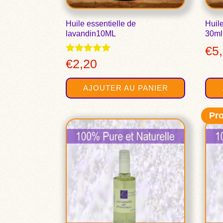
Huile essentielle de
Huile
lavandin10ML
30ml
€
5
Note
€
2,20
4.89
sur 5
AJOUTER AU PANIER
Pr