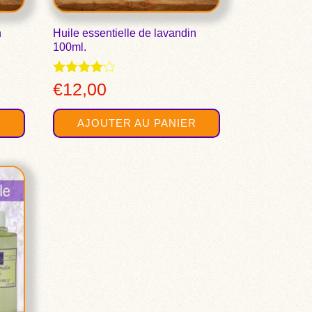
n
Huile essentielle de lavandin
100ml.
Note
€
12,00
4.00
sur 5
R
AJOUTER AU PANIER