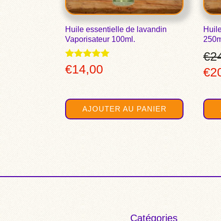
Huile essentielle de lavandin
Huile
Vaporisateur 100ml.
250m
€
2
Note
€
14,00
Le
€
2
5.00
sur 5
pri
init
AJOUTER AU PANIER
étai
€24
Catégories