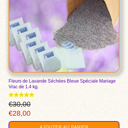
Fleurs de Lavande Séchées Bleue Spéciale Mariage
Vrac de 1.4 kg.
Note
€
30,00
5.00
Le
Le
€
28,00
sur 5
prix
prix
AJOUTER AU PANIER