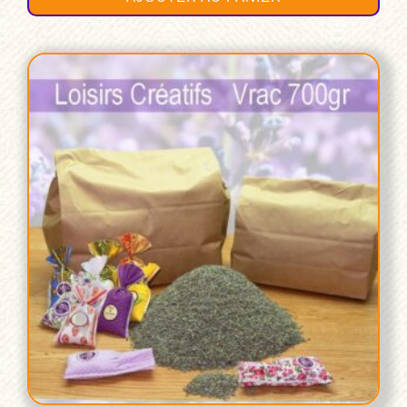
initial
actuel
était :
est :
€30,00.
€28,00.