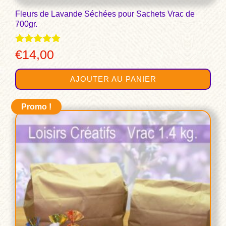
Fleurs de Lavande Séchées pour Sachets Vrac de
700gr.
Note
€
14,00
4.91
sur 5
AJOUTER AU PANIER
Promo !