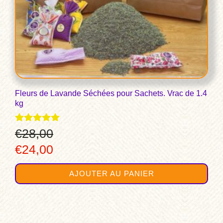
Fleurs de Lavande Séchées pour Sachets. Vrac de 1.4
kg
Note
€
28,00
4.96
Le
Le
€
24,00
sur 5
prix
prix
AJOUTER AU PANIER
initial
actuel
était :
est :
€28,00.
€24,00.