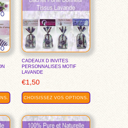
a
plusieurs
variations.
Les
options
peuvent
être
choisies
sur
CADEAUX D INVITES
ON
PERSONNALISES MOTIF
la
LAVANDE
page
€
1,50
du
produit
NS.
CHOISISSEZ VOS OPTIONS.