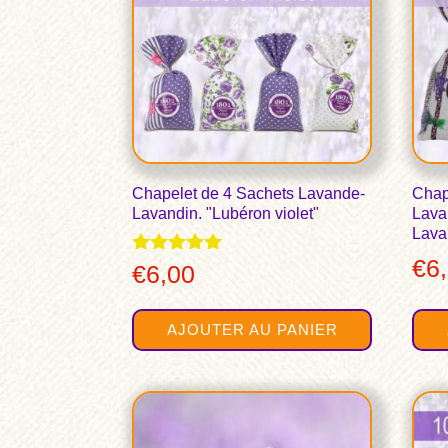
Chapelet de 4 Sachets Lavande-
Chap
Lavandin. "Lubéron violet"
Lava
Lava
€
6
Note
€
6,00
5.00
sur 5
AJOUTER AU PANIER