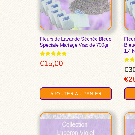
Fleurs de Lavande Séchée Bleue
Fleu
Spéciale Mariage Vrac de 700gr
Bleu
1.4 k
Note
€
15,00
5.00
Note
€
3
sur 5
5.00
Le
€
2
sur
pri
AJOUTER AU PANIER
init
étai
€30