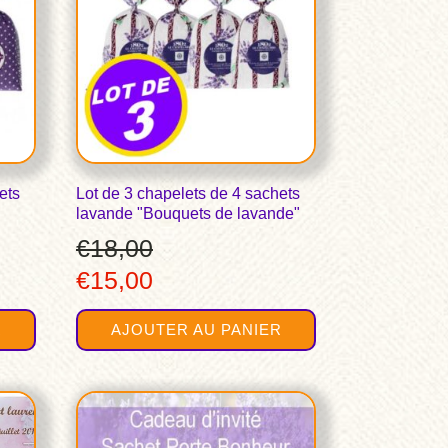
ets
Lot de 3 chapelets de 4 sachets
lavande "Bouquets de lavande"
€
18,00
Le
Le
€
15,00
prix
prix
R
AJOUTER AU PANIER
initial
actuel
était :
est :
Ce
€18,00.
€15,00.
produit