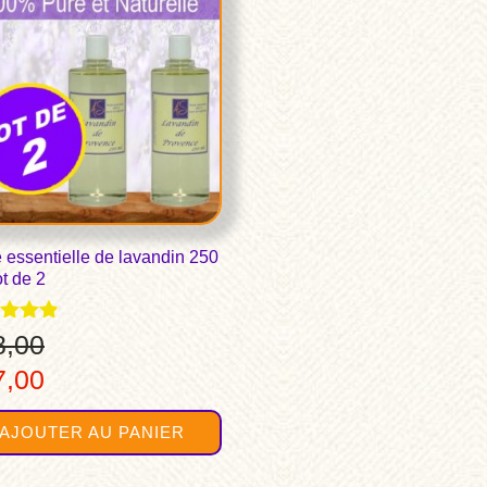
 essentielle de lavandin 250
t de 2
8,00
Le
7,00
 5
x
prix
AJOUTER AU PANIER
ial
actuel
t :
est :