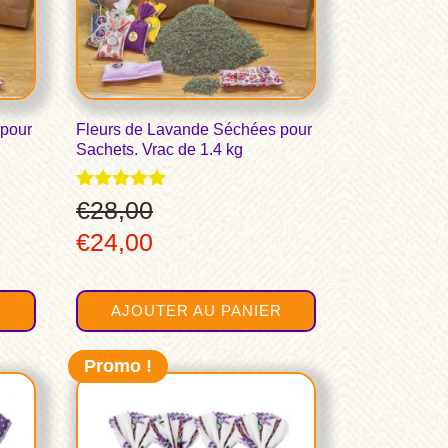
 pour
Fleurs de Lavande Séchées pour
Sachets. Vrac de 1.4 kg
Note
€
28,00
4.96
Le
Le
€
24,00
sur 5
prix
prix
initial
actuel
R
AJOUTER AU PANIER
était :
est :
€28,00.
€24,00.
Promo !