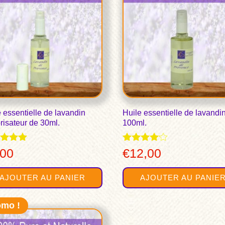
 essentielle de lavandin
Huile essentielle de lavandi
risateur de 30ml.
100ml.
Note
,00
€
12,00
4.00
 5
sur 5
AJOUTER AU PANIER
AJOUTER AU PANIE
omo !