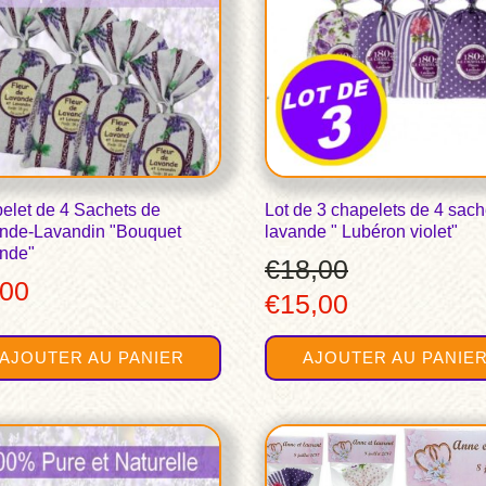
elet de 4 Sachets de
Lot de 3 chapelets de 4 sach
nde-Lavandin "Bouquet
lavande " Lubéron violet"
nde"
€
18,00
,00
Le
Le
€
15,00
prix
prix
AJOUTER AU PANIER
AJOUTER AU PANIE
initial
actuel
était :
est :
Ce
€18,00.
€15,00.
produit