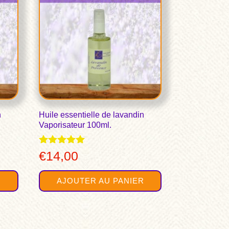
n
Huile essentielle de lavandin
Vaporisateur 100ml.
Note
€
14,00
5.00
sur 5
R
AJOUTER AU PANIER