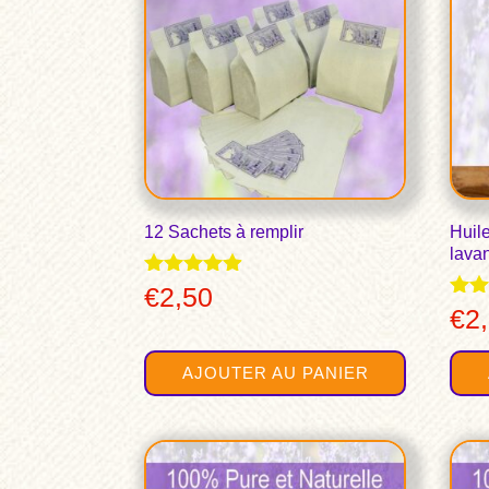
12 Sachets à remplir
Huile
lava
Note
€
2,50
4.83
Note
€
2
sur 5
4.89
sur
AJOUTER AU PANIER