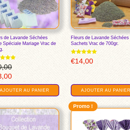
rs de Lavande Séchées
Fleurs de Lavande Séchées
e Spéciale Mariage Vrac de
Sachets Vrac de 700gr.
g.
Note
€
14,00
4.91
0,00
sur 5
Le
8,00
 5
x
prix
AJOUTER AU PANIER
AJOUTER AU PANIE
ial
actuel
t :
est :
Promo !
,00.
€28,00.