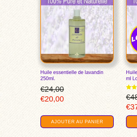
Huile essentielle de lavandin
Huile
250ml.
ml Lo
€
24,00
Note
€
4
Le
Le
€
20,00
4.75
Le
€
3
sur
prix
prix
pri
initial
actuel
AJOUTER AU PANIER
init
était :
est :
étai