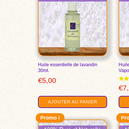
Huile essentielle de lavandin
Huile
30ml.
Vapo
€
5,00
Note
€
7
5.00
sur
AJOUTER AU PANIER
Promo !
Pr