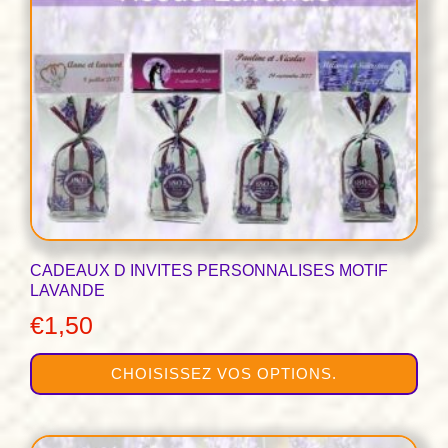
options
peuvent
être
choisies
sur
la
page
du
produit
CADEAUX D INVITES PERSONNALISES MOTIF
LAVANDE
€
1,50
CHOISISSEZ VOS OPTIONS.