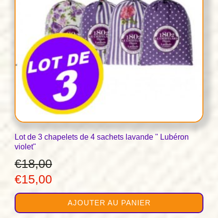
Lot de 3 chapelets de 4 sachets lavande " Lubéron
violet"
€
18,00
Le
Le
€
15,00
prix
prix
AJOUTER AU PANIER
initial
actuel