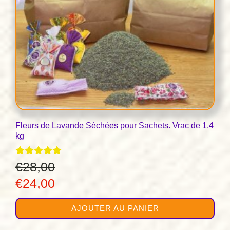
Fleurs de Lavande Séchées pour Sachets. Vrac de 1.4
kg
Note
€
28,00
4.96
Le
Le
€
24,00
sur 5
prix
prix
AJOUTER AU PANIER
initial
actuel